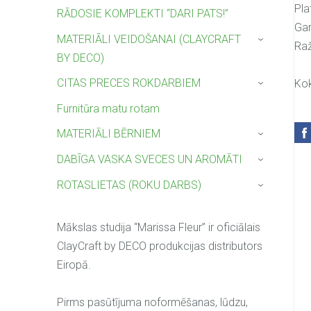
Pla
RĀDOSIE KOMPLEKTI “DARI PATS!”
Ga
MATERIĀLI VEIDOŠANAI (CLAYCRAFT
›
Raž
BY DECO)
CITAS PRECES ROKDARBIEM
Kok
›
Furnitūra matu rotam
MATERIĀLI BĒRNIEM
›
DABĪGA VASKA SVECES UN AROMĀTI
›
ROTASLIETAS (ROKU DARBS)
›
Mākslas studija “Marissa Fleur” ir oficiālais
ClayCraft by DECO produkcijas distributors
Eiropā.
Pirms pasūtījuma noformēšanas, lūdzu,