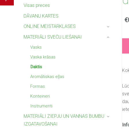
Visas preces
DĀVANU KARTES
€
ONLINE MEISTARKLASES
›
MATERIĀLI SVEČU LIEŠANAI
›
Vasks
Vaska krāsas
Daktis
Kok
Aromātiskas eļļas
Lūd
Formas
sve
Konteineri
dau
Instrumenti
iet
MATERIĀLI ZIEPJU UN VANNAS BUMBU
›
IZGATAVOŠANAI
Inf