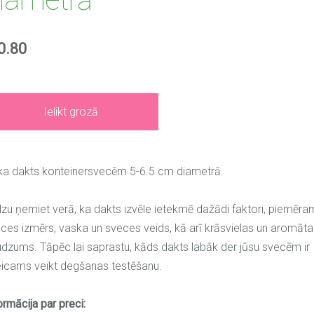
0.80
Ielikt grozā
a dakts konteinersvecēm 5-6.5 cm diametrā.
zu ņemiet verā, ka dakts izvēle ietekmē dažādi faktori, piemēra
ces izmērs, vaska un sveces veids, kā arī krāsvielas un aromāta
dzums. Tāpēc lai saprastu, kāds dakts labāk der jūsu svecēm ir
eicams veikt degšanas testēšanu.
ormācija par preci: