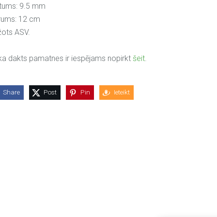
tums: 9.5 mm
rums: 12 cm
ots ASV.
a dakts pamatnes ir iespējams nopirkt
šeit
.
Share
Post
Pin
Ieteikt