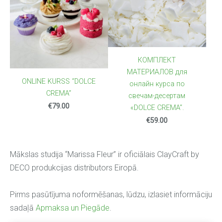
КОМПЛЕКТ
МАТЕРИАЛОВ для
ONLINE KURSS “DOLCE
онлайн курса по
CREMA”
свечам-десертам
€79.00
«DOLCE CREMA”.
€59.00
Mākslas studija “Marissa Fleur” ir oficiālais ClayCraft by
DECO produkcijas distributors Eiropā.
Pirms pasūtījuma noformēšanas, lūdzu, izlasiet informāciju
sadaļā
Apmaksa un Piegāde
.