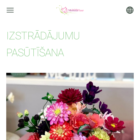
IZSTRĀDĀJUMU
PASŪTĪŠANA