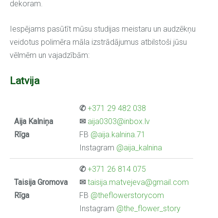
dekoram.
Iespējams pasūtīt mūsu studijas meistaru un audzēkņu
veidotus polimēra māla izstrādājumus atbilstoši jūsu
vēlmēm un vajadzībām:
Latvija
✆
+371 29 482 038
Aija Kalniņa
✉
aija0303@inbox.lv
Rīga
FB
@aija.kalnina.71
Instagram
@aija_kalnina
✆
+371 26 814 075
Taisija Gromova
✉
taisija.matvejeva@gmail.com
Rīga
FB
@theflowerstorycom
Instagram
@the_flower_story