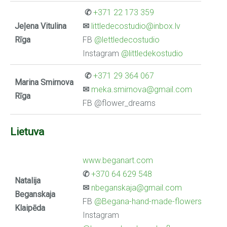
✆
+371 22 173 359
Jeļena Vitulina
✉
littledecostudio@inbox.lv
Rīga
FB
@lettledecostudio
Instagram
@littledekostudio
✆
+371 29 364 067
Marina Smirnova
✉
meka.smirnova@gmail.com
Rīga
FB @flower_dreams
Lietuva
www.beganart.com
✆
+370 64 629 548
Natalija
✉
nbeganskaja@gmail.com
Beganskaja
FB
@Begana-hand-made-flowers
Klaipēda
Instagram