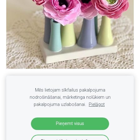
INTERNETA VEIKALS
Par veikalu
Mēs lietojam sīkfailus pakalpojuma
Apmaksa un Piegāde
Privātuma politika
nodrošināšanai, mārketinga nolūkiem un
pakalpojuma uzlabošanai.
Pielāgot
Noteikumi
KONTAKTI
Sīkdatnes
Pieņemt visus