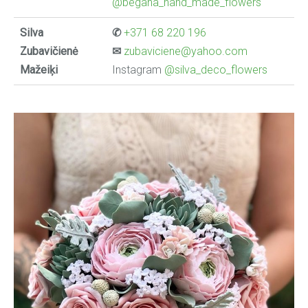
@begana_hand_made_flowers
Silva
✆
+371 68 220 196
Zubavičienė
✉
zubaviciene@yahoo.com
Mažeiķi
Instagram
@silva_deco_flowers