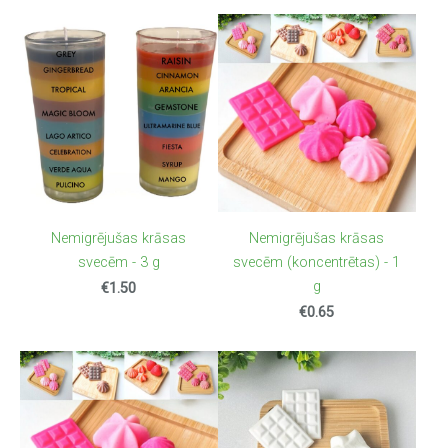
Nemigrējušas krāsas
Nemigrējušas krāsas
svecēm - 3 g
svecēm (koncentrētas) - 1
g
€1.50
€0.65