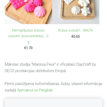
Nemigrējušas krāsas
Krāsa svecām - BALTA
svecēm (koncentrētas) - 3
€0.65
g
€1.70
Mākslas studija “Marissa Fleur” ir oficiālais ClayCraft by
DECO produkcijas distributors Eiropā.
Pirms pasūtījuma noformēšanas, lūdzu, izlasiet informāciju
sadaļā
Apmaksa un Piegāde
.
INTERNETA VEIKALS
Par veikalu