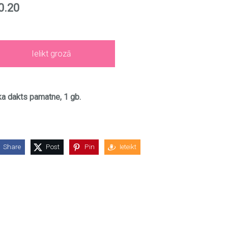
0.20
Ielikt grozā
a dakts pamatne, 1 gb.
Share
Post
Pin
Ieteikt