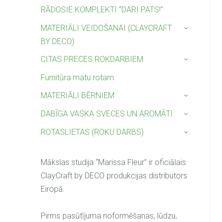
RĀDOSIE KOMPLEKTI “DARI PATS!”
MATERIĀLI VEIDOŠANAI (CLAYCRAFT
›
BY DECO)
CITAS PRECES ROKDARBIEM
›
Furnitūra matu rotam
MATERIĀLI BĒRNIEM
›
DABĪGA VASKA SVECES UN AROMĀTI
›
ROTASLIETAS (ROKU DARBS)
›
Mākslas studija “Marissa Fleur” ir oficiālais
ClayCraft by DECO produkcijas distributors
Eiropā.
Pirms pasūtījuma noformēšanas, lūdzu,