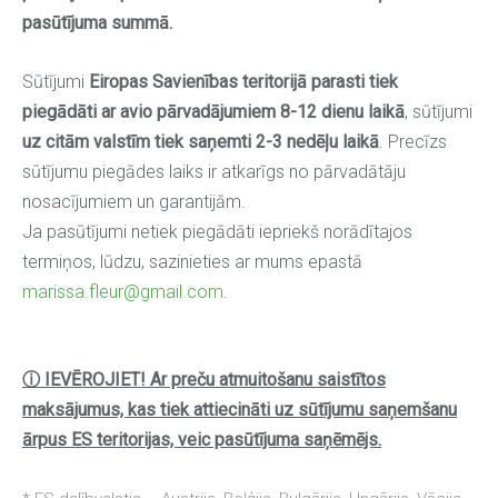
pasūtījuma summā.
Sūtījumi
Eiropas Savienības teritorijā parasti tiek
piegādāti ar avio pārvadājumiem 8-12 dienu laikā
, sūtījumi
uz citām valstīm tiek saņemti 2-3 nedēļu laikā
. Precīzs
sūtījumu piegādes laiks ir atkarīgs no pārvadātāju
nosacījumiem un garantijām.
Ja pasūtījumi netiek piegādāti iepriekš norādītajos
termiņos, lūdzu, sazinieties ar mums epastā
marissa.fleur@gmail.com
.
ⓘ IEVĒROJIET! Ar preču atmuitošanu saistītos
maksājumus, kas tiek attiecināti uz sūtījumu saņemšanu
ārpus ES teritorijas, veic pasūtījuma saņēmējs.