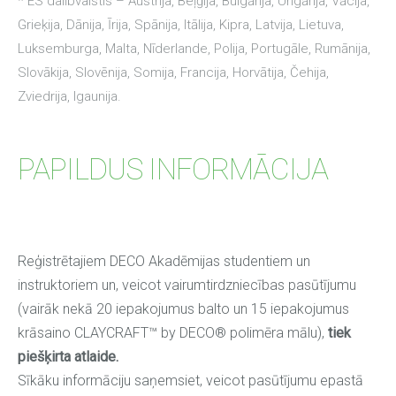
* ES dalībvalstis – Austrija, Beļģija, Bulgārija, Ungārija, Vācija,
Grieķija, Dānija, Īrija, Spānija, Itālija, Kipra, Latvija, Lietuva,
Luksemburga, Malta, Nīderlande, Polija, Portugāle, Rumānija,
Slovākija, Slovēnija, Somija, Francija, Horvātija, Čehija,
Zviedrija, Igaunija.
PAPILDUS INFORMĀCIJA
Reģistrētajiem DECO Akadēmijas studentiem un
instruktoriem un, veicot vairumtirdzniecības pasūtījumu
(vairāk nekā 20 iepakojumus balto un 15 iepakojumus
krāsaino CLAYCRAFT™ by DECO® polimēra mālu),
tiek
piešķirta atlaide.
Sīkāku informāciju saņemsiet, veicot pasūtījumu epastā