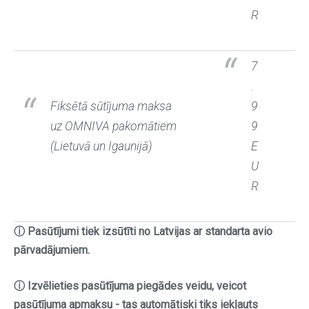
R
7
.
Fiksētā sūtījuma maksa
9
uz OMNIVA pakomātiem
9
(Lietuvā un Igaunijā)
E
U
R
ⓘ Pasūtījumi tiek izsūtīti no Latvijas ar standarta avio
pārvadājumiem.
ⓘ
Izvēlieties pasūtījuma piegādes veidu, veicot
pasūtījuma apmaksu - tas automātiski tiks iekļauts