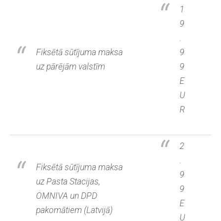
1
9
.
Fiksētā sūtījuma maksa
9
uz pārējām valstīm
9
E
U
R
2
.
Fiksētā sūtījuma maksa
9
uz Pasta Stacijas,
9
OMNIVA un DPD
E
pakomātiem (Latvijā)
U