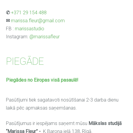
✆
+371 29 154 488
✉
marissa.fleur@gmail.com
FB
: marissastudio
Instagram:
@marissafleur
PIEGĀDE
Piegādes no Eiropas visā pasaulē!
Pasūtījumi tiek sagatavoti nosūtīšanai 2-3 darba dienu
laikā pēc apmaksas saņemšanas.
Pasūtījumus ir iespējams saņemt mūsu
Mākslas
studijā
“Marissa Fleur” -
K.Barona ielā 138, Rīgā.