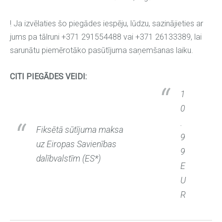
! Ja izvēlaties šo piegādes iespēju, lūdzu, sazinājieties ar
jums pa tālruni +371 291554488 vai +371 26133389, lai
sarunātu piemērotāko pasūtījuma saņemšanas laiku.
CITI PIEGĀDES VEIDI:
1
0
.
Fiksētā sūtījuma maksa
9
uz Eiropas Savienības
9
dalībvalstīm (ES*)
E
U
R