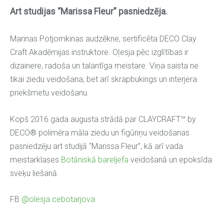
Art studijas “Marissa Fleur” pasniedzēja.
Marinas Potjomkinas audzēkne, sertificēta DECO Clay
Craft Akadēmijas instruktore. Oļesja pēc izglītības ir
dizainere, radoša un talantīga meistare. Viņa saista ne
tikai ziedu veidošana, bet arī skrapbukings un interjera
priekšmetu veidošanu.
Kopš 2016.gada augusta strādā par CLAYCRAFT™ by
DECO® polimēra māla ziedu un figūriņu veidošanas
pasniedzēju art studijā “Marissa Fleur”, kā arī vada
meistarklases
Botāniskā bareljefa
veidošanā un epoksīda
sveķu liešanā.
FB
@olesja.cebotarjova