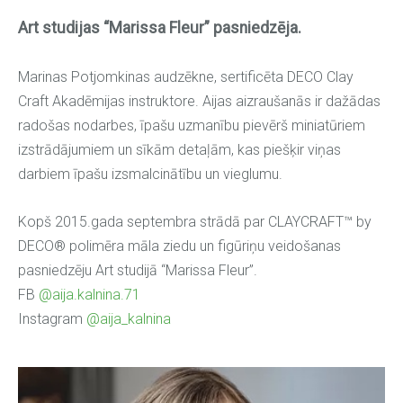
Art studijas “Marissa Fleur” pasniedzēja.
Marinas Potjomkinas audzēkne, sertificēta DECO Clay
Craft Akadēmijas instruktore. Aijas aizraušanās ir dažādas
radošas nodarbes, īpašu uzmanību pievērš miniatūriem
izstrādājumiem un sīkām detaļām, kas piešķir viņas
darbiem īpašu izsmalcinātību un vieglumu.
Kopš 2015.gada septembra strādā par CLAYCRAFT™ by
DECO® polimēra māla ziedu un figūriņu veidošanas
pasniedzēju Art studijā “Marissa Fleur”.
FB
@aija.kalnina.71
Instagram
@aija_kalnina