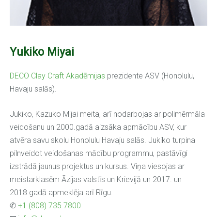
Yukiko Miyai
DECO Clay Craft Akadēmijas
prezidente ASV (Honolulu,
Havaju salās).
Jukiko, Kazuko Mijai meita, arī nodarbojas ar polimērmāla
veidošanu un 2000.gadā aizsāka apmācību ASV, kur
atvēra savu skolu Honolulu Havaju salās. Jukiko turpina
pilnveidot veidošanas mācību programmu, pastāvīgi
izstrādā jaunus projektus un kursus. Viņa viesojas ar
meistarklasēm Āzijas valstīs un Krievijā un 2017. un
2018.gadā apmeklēja arī Rīgu.
✆
+1 (808) 735 7800