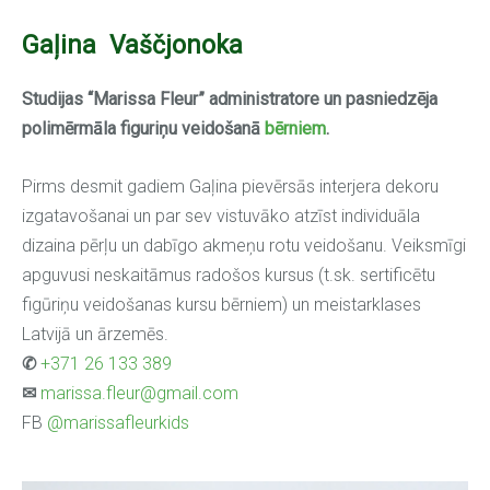
Gaļina Vaščjonoka
Studijas “Marissa Fleur” administratore un pasniedzēja
polimērmāla figuriņu veidošanā
bērniem
.
Pirms desmit gadiem Gaļina pievērsās interjera dekoru
izgatavošanai un par sev vistuvāko atzīst individuāla
dizaina pērļu un dabīgo akmeņu rotu veidošanu. Veiksmīgi
apguvusi neskaitāmus radošos kursus (t.sk. sertificētu
figūriņu veidošanas kursu bērniem) un meistarklases
Latvijā un ārzemēs.
✆
+371 26 133 389
✉
marissa.fleur@gmail.com
FB
@marissafleurkids