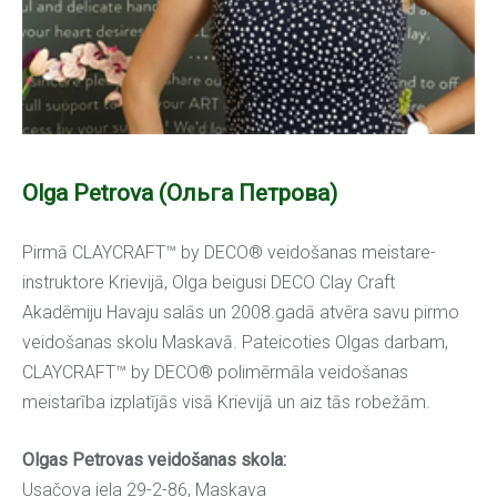
Olga Petrova (Ольга Петрова)
Pirmā CLAYCRAFT™ by DECO® veidošanas meistare-
instruktore Krievijā, Olga beigusi DECO Clay Craft
Akadēmiju Havaju salās un 2008.gadā atvēra savu pirmo
veidošanas skolu Maskavā. Pateicoties Olgas darbam,
CLAYCRAFT™ by DECO® polimērmāla veidošanas
meistarība izplatījās visā Krievijā un aiz tās robežām.
Olgas Petrovas veidošanas skola:
Usačova iela 29-2-86, Maskava