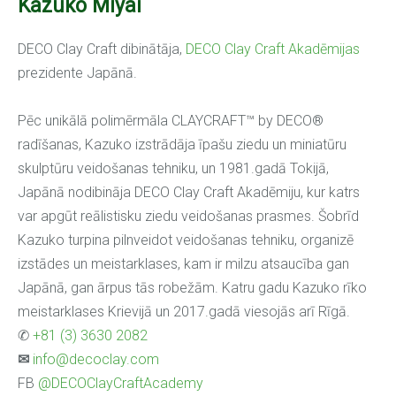
Kazuko Miyai
DECO Clay Craft dibinātāja,
DECO Clay Craft Akadēmijas
prezidente Japānā.
Pēc unikālā polimērmāla CLAYCRAFT™ by DECO®
radīšanas, Kazuko izstrādāja īpašu ziedu un miniatūru
skulptūru veidošanas tehniku, un 1981.gadā Tokijā,
Japānā nodibināja DECO Clay Craft Akadēmiju, kur katrs
var apgūt reālistisku ziedu veidošanas prasmes. Šobrīd
Kazuko turpina pilnveidot veidošanas tehniku, organizē
izstādes un meistarklases, kam ir milzu atsaucība gan
Japānā, gan ārpus tās robežām. Katru gadu Kazuko rīko
meistarklases Krievijā un 2017.gadā viesojās arī Rīgā.
✆
+81 (3) 3630 2082
✉
info@decoclay.com
FB
@DECOClayCraftAcademy