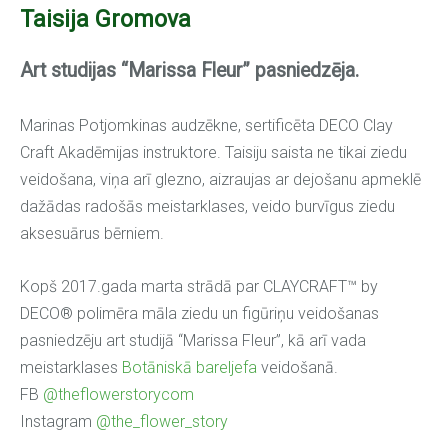
Taisija Gromova
Art studijas “Marissa Fleur” pasniedzēja.
Marinas Potjomkinas audzēkne, sertificēta DECO Clay
Craft Akadēmijas instruktore. Taisiju saista ne tikai ziedu
veidošana, viņa arī glezno, aizraujas ar dejošanu apmeklē
dažādas radošās meistarklases, veido burvīgus ziedu
aksesuārus bērniem.
Kopš 2017.gada marta strādā par CLAYCRAFT™ by
DECO® polimēra māla ziedu un figūriņu veidošanas
pasniedzēju art studijā “Marissa Fleur”, kā arī vada
meistarklases
Botāniskā bareljefa
veidošanā.
FB
@theflowerstorycom
Instagram
@the_flower_story