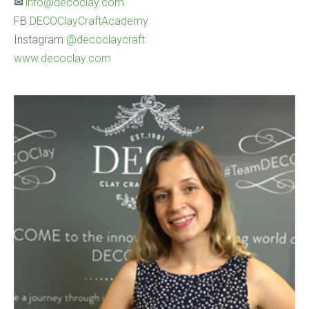
✉
info@decoclay.com
FB
DECOClayCraftAcademy
Instagram
@decoclaycraft
www.decoclay.com