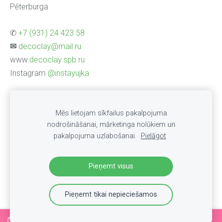
Pēterburga
✆
+7 (931) 24 423 58
✉
decoclay@mail.ru
www.
decoclay.spb.ru
Instagram
@instayujka
INTERNETA VEIKALS
Par veikalu
Mēs lietojam sīkfailus pakalpojuma
Apmaksa un Piegāde
Privātuma politika
nodrošināšanai, mārketinga nolūkiem un
pakalpojuma uzlabošanai.
Pielāgot
Noteikumi
KONTAKTI
Sīkdatnes
Pieņemt visus
Pieņemt tikai nepieciešamos