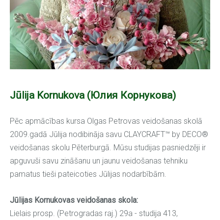
Jūlija Kornukova (Юлия Корнукова)
Pēc apmācības kursa Olgas Petrovas veidošanas skolā
2009.gadā Jūlija nodibināja savu CLAYCRAFT™ by DECO®
veidošanas skolu Pēterburgā. Mūsu studijas pasniedzēji ir
apguvuši savu zināšanu un jaunu veidošanas tehniku
pamatus tieši pateicoties Jūlijas nodarbībām.
Jūlijas Kornukovas veidošanas skola:
Lielais prosp. (Petrogradas raj.) 29а - studija 413,