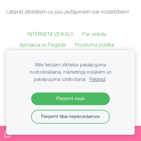
Labprāt atbildēsim uz jūsu jautājumiem par nodarbībām!
INTERNETA VEIKALS
Par veikalu
Apmaksa un Piegāde
Privātuma politika
Noteikumi
KONTAKTI
Sīkdatnes
Mēs lietojam sīkfailus pakalpojuma
nodrošināšanai, mārketinga nolūkiem un
pakalpojuma uzlabošanai.
Pielāgot
Pieņemt visus
Pieņemt tikai nepieciešamos