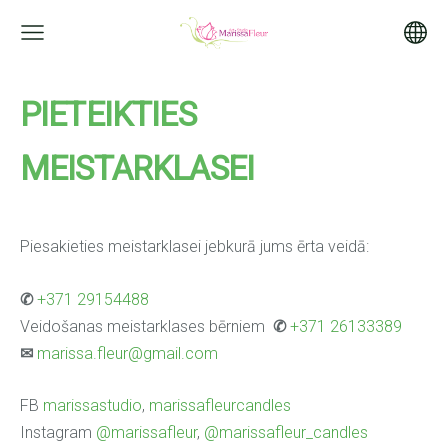
PIETEIKTIES
MEISTARKLASEI
Piesakieties meistarklasei jebkurā jums ērta veidā:
✆
+371 29154488
Veidošanas meistarklases bērniem
✆
+371 26133389
✉
marissa.fleur@gmail.com
FB
marissastudio
,
marissafleurcandles
Instagram
@marissafleur
,
@marissafleur_candles