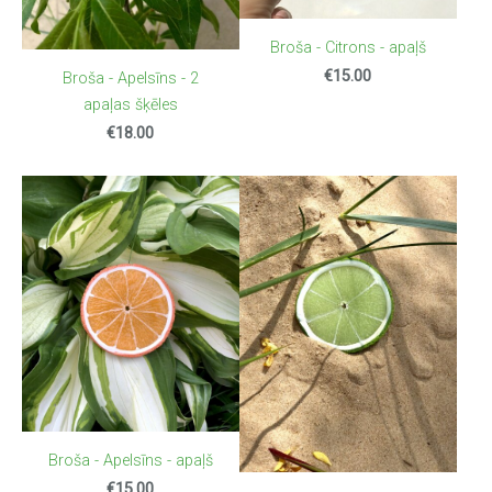
Broša - Citrons - apaļš
€15.00
Broša - Apelsīns - 2
apaļas šķēles
€18.00
Broša - Apelsīns - apaļš
€15.00