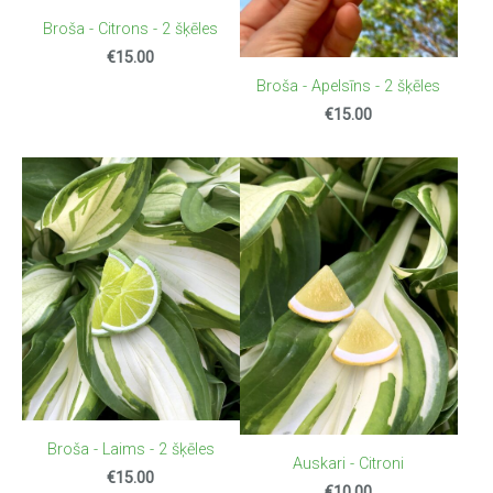
Broša - Citrons - 2 šķēles
€15.00
Broša - Apelsīns - 2 šķēles
€15.00
Broša - Laims - 2 šķēles
Auskari - Citroni
€15.00
€10.00