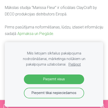
Mākslas studija “Marissa Fleur” ir oficiālais ClayCraft by
DECO produkcijas distributors Eiropā.
Pirms pasūtījuma noformēšanas, lūdzu, izlasiet informāciju
sadaļā
Apmaksa un Piegāde
.
INTERNETA VEIKALS
Par veikalu
Mēs lietojam sīkfailus pakalpojuma
Apmaksa un Piegāde
Privātuma politika
nodrošināšanai, mārketinga nolūkiem un
pakalpojuma uzlabošanai.
Pielāgot
Noteikumi
KONTAKTI
Sīkdatnes
Pieņemt visus
Pieņemt tikai nepieciešamos