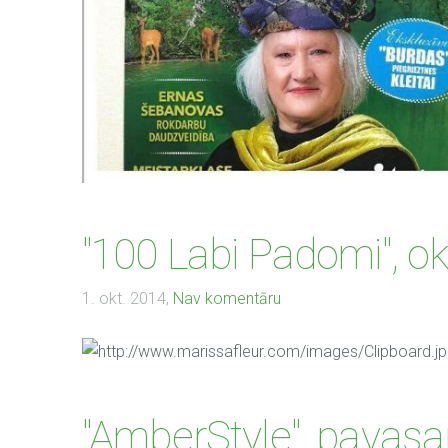
"100 Labi Padomi", o
1. okt. 2014,
Nav komentāru
"AmberStyle", pavasa