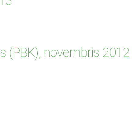
013
āls (PBK), novembris 2012