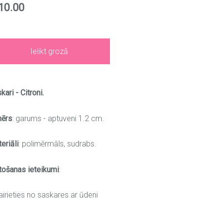
10.00
Ielikt grozā
kari - Citroni.
mērs
: garums - aptuveni 1.2 cm.
eriāli
: polimērmāls, sudrabs.
tošanas ieteikumi
:
airieties no saskares ar ūdeni