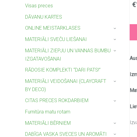
€
Visas preces
DĀVANU KARTES
ONLINE MEISTARKLASES
›
MATERIĀLI SVEČU LIEŠANAI
›
MATERIĀLI ZIEPJU UN VANNAS BUMBU
›
Aus
IZGATAVOŠANAI
RĀDOSIE KOMPLEKTI “DARI PATS!”
Iz
MATERIĀLI VEIDOŠANAI (CLAYCRAFT
›
BY DECO)
Mat
CITAS PRECES ROKDARBIEM
›
Lie
Furnitūra matu rotam
Izv
MATERIĀLI BĒRNIEM
›
DABĪGA VASKA SVECES UN AROMĀTI
›