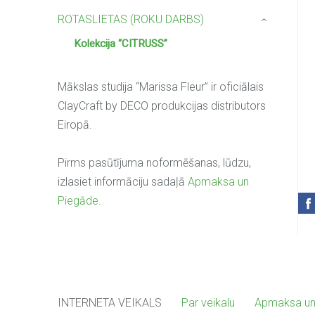
ROTASLIETAS (ROKU DARBS)
›
Kolekcija “CITRUSS”
Mākslas studija “Marissa Fleur” ir oficiālais
ClayCraft by DECO produkcijas distributors
Eiropā.
Pirms pasūtījuma noformēšanas, lūdzu,
izlasiet informāciju sadaļā
Apmaksa un
Piegāde
.
INTERNETA VEIKALS
Par veikalu
Apmaksa un