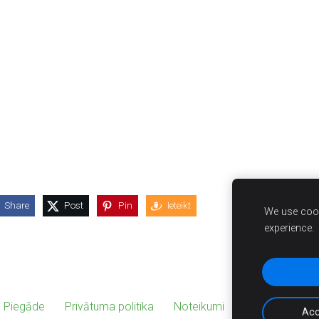
Share
Post
Pin
Ieteikt
We use cook
experience.
 Piegāde
Privātuma politika
Noteikumi
KONTAKTI
Acc