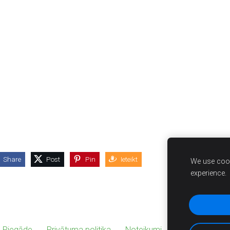
Share
Post
Pin
Ieteikt
We use cook
experience.
 Piegāde
Privātuma politika
Noteikumi
KONTAKTI