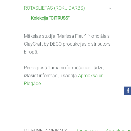
ROTASLIETAS (ROKU DARBS)
›
Kolekcija “CITRUSS”
Mākslas studija “Marissa Fleur” ir oficiālais
ClayCraft by DECO produkcijas distributors
Eiropā.
Pirms pasūtījuma noformēšanas, lūdzu,
izlasiet informāciju sadaļā
Apmaksa un
Piegāde
.
INTERNETA VEIKALS
Par veikalu
Apmaksa un