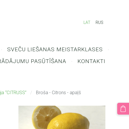
LAT
RUS
SVEČU LIEŠANAS MEISTARKLASES
RĀDĀJUMU PASŪTĪŠANA
KONTAKTI
ija “CITRUSS”
Broša - Citrons - apaļš