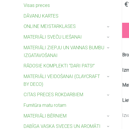
€
Visas preces
DĀVANU KARTES
ONLINE MEISTARKLASES
›
MATERIĀLI SVEČU LIEŠANAI
›
MATERIĀLI ZIEPJU UN VANNAS BUMBU
›
Bro
IZGATAVOŠANAI
RĀDOSIE KOMPLEKTI “DARI PATS!”
Iz
MATERIĀLI VEIDOŠANAI (CLAYCRAFT
›
BY DECO)
Mat
CITAS PRECES ROKDARBIEM
›
Lie
Furnitūra matu rotam
Izv
MATERIĀLI BĒRNIEM
›
DABĪGA VASKA SVECES UN AROMĀTI
›