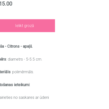
15.00
Ielikt grozā
ša - Citrons - apaļš.
mērs
: diametrs - 5-5.5 cm.
eriāls
: polimērmāls.
tošanas ieteikumi
:
airieties no saskares ar ūdeni