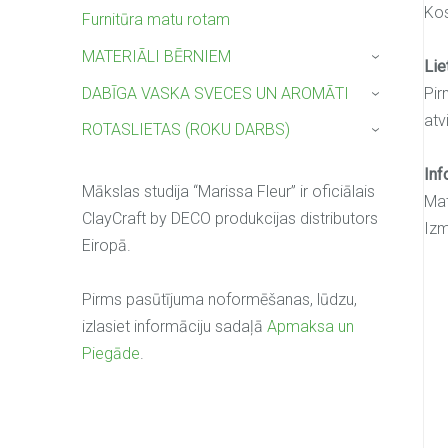
Kos
Furnitūra matu rotam
MATERIĀLI BĒRNIEM
›
Lie
DABĪGA VASKA SVECES UN AROMĀTI
Pir
›
atv
ROTASLIETAS (ROKU DARBS)
›
Inf
Mākslas studija “Marissa Fleur” ir oficiālais
Mat
ClayCraft by DECO produkcijas distributors
Izm
Eiropā.
Pirms pasūtījuma noformēšanas, lūdzu,
izlasiet informāciju sadaļā
Apmaksa un
Piegāde
.