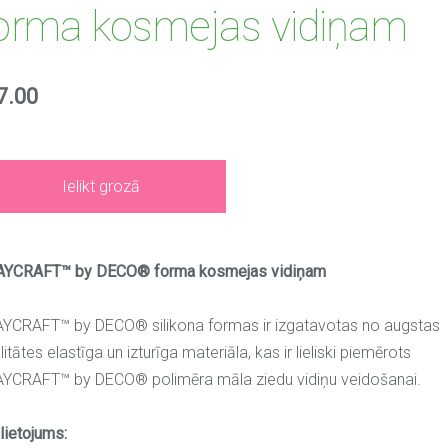
orma kosmejas vidiņam
7.00
Ielikt grozā
AYCRAFT™ by DECO® forma kosmejas vidiņam
YCRAFT™ by DECO® silikona formas ir izgatavotas no augstas
litātes elastīga un izturīga materiāla, kas ir lieliski piemērots
YCRAFT™ by DECO® polimēra māla ziedu vidiņu veidošanai.
lietojums: