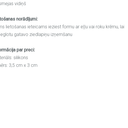
mejas vidiņš
tošanas norādījumi:
ms lietošanas ieteicams ieziest formu ar eļļu vai roku krēmu, lai
ieglotu gatavo ziedlapiņu izņemšanu
ormācija par preci:
eriāls: silikons
ērs: 3,5 cm x 3 cm