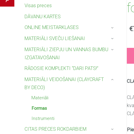
f
Visas preces
DĀVANU KARTES
ONLINE MEISTARKLASES
€
›
MATERIĀLI SVEČU LIEŠANAI
›
MATERIĀLI ZIEPJU UN VANNAS BUMBU
›
IZGATAVOŠANAI
RĀDOSIE KOMPLEKTI “DARI PATS!”
MATERIĀLI VEIDOŠANAI (CLAYCRAFT
CL
›
BY DECO)
CLA
Materiāli
kva
Formas
CLA
Instrumenti
CITAS PRECES ROKDARBIEM
Pie
›