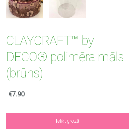
CLAYCRAFT™ by
DECO® polimēra māls
(brūns)
€7.90
Ielikt grozā