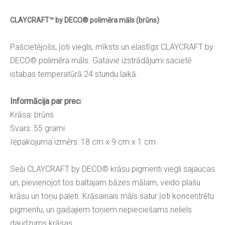
CLAYCRAFT™ by DECO® polimēra māls (brūns)
Pašcietējošs, ļoti viegls, mīksts un elastīgs CLAYCRAFT by
DECO© polimēra māls. Gatavie izstrādājumi sacietē
istabas temperatūrā 24 stundu laikā.
Informācija par prec
i:
Krāsa: brūns
Svars: 55 grami
Iepakojuma izmērs: 18 cm x 9 cm x 1 cm
Seši CLAYCRAFT by DECO© krāsu pigmenti viegli sajaucas
un, pievienojot tos baltajam bāzes mālam, veido plašu
krāsu un toņu paleti. Krāsainais māls satur ļoti koncentrētu
pigmentu, un gaišajiem toņiem nepieciešams neliels
daudzums krāsas.