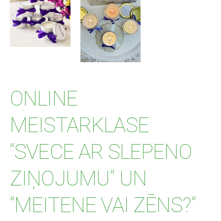
ONLINE
MEISTARKLASE
“SVECE AR SLEPENO
ZIŅOJUMU” UN
“MEITENE VAI ZĒNS?”