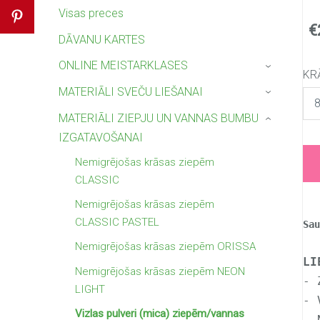
Visas preces
€
DĀVANU KARTES
ONLINE MEISTARKLASES
›
KR
MATERIĀLI SVEČU LIEŠANAI
›
MATERIĀLI ZIEPJU UN VANNAS BUMBU
›
IZGATAVOŠANAI
Nemigrējošas krāsas ziepēm
CLASSIC
Nemigrējošas krāsas ziepēm
CLASSIC PASTEL
Sa
Nemigrējošas krāsas ziepēm ORISSA
LI
Nemigrējošas krāsas ziepēm NEON
- 
LIGHT
- 
Vizlas pulveri (mica) ziepēm/vannas
- 