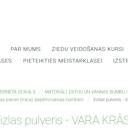
PAR MUMS
ZIEDU VEIDOŠANAS KURSI
ASES
PIETEIKTIES MEISTARKLASEI
IZST
TERNETA VEIKALS
MATERIĀLI ZIEPJU UN VANNAS BUMBU 
las pulveri (mica) ziepēm/vannas bumbām
Vizlas pulveris 
izlas pulveris - VARA KRĀ