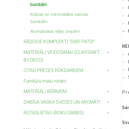
bumbām
- 
Krāsas un citronskābe vannas
- 
bumbām
- 
– 
Aromātiskas eļļas ziepēm
RĀDOSIE KOMPLEKTI “DARI PATS!”
NE
MATERIĀLI VEIDOŠANAI (CLAYCRAFT
- 
›
BY DECO)
- 
- 
CITAS PRECES ROKDARBIEM
›
- 
Furnitūra matu rotam
MATERIĀLI BĒRNIEM
Pr
›
DABĪGA VASKA SVECES UN AROMĀTI
›
Sa
ROTASLIETAS (ROKU DARBS)
›
Sv