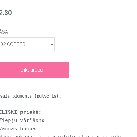
2.30
ĀSA
Ielikt grozā
usais pigments (pulveris).
ELISKI priekš:
Ziepju vārīšana
Vannas bumbām
Nagu apkope, ultravioleto staru pārraide