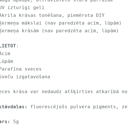
UV izturīgi geli
Akrila krāsas tonēšana, piemērota DIY
Ķermeņa mākslai (nav paredzēta acīm, lūpām)
Ķermeņa krāsām (nav paredzēta acīm, lūpām)
LIETOT
:
Acim
Lūpām
Parafīna sveces
Sveču izgatavošana
eces krāsa var nedaudz atšķirties atkarībā no
stāvdaļas: 
fluorescējošs pulvera pigments, ze
ars:
 5g