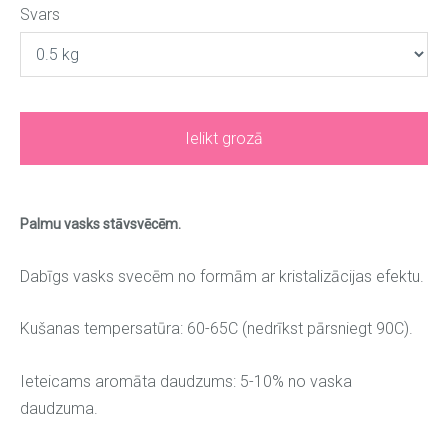
Svars
Ielikt grozā
Palmu vasks stāvsvēcēm.
Dabīgs vasks svecēm no formām ar kristalizācijas efektu.
Kušanas tempersatūra: 60-65C (nedrīkst pārsniegt 90C).
Ieteicams aromāta daudzums: 5-10% no vaska
daudzuma.