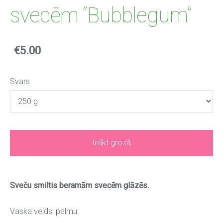
svecēm “Bubblegum”
€5.00
Svars
Ielikt grozā
Sveču smiltis beramām svecēm glāzēs.
Vaska veids: palmu.