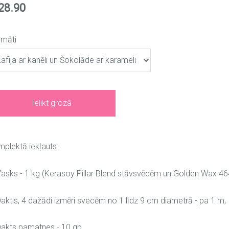
28.90
omāti
Ielikt grozā
plektā iekļauts:
asks - 1 kg (Kerasoy Pillar Blend stāvsvēcēm un Golden Wax 4
aktis, 4 dažādi izmēri svecēm no 1 līdz 9 cm diametrā - pa 1 m,
akts pamatnes - 10 gb.,