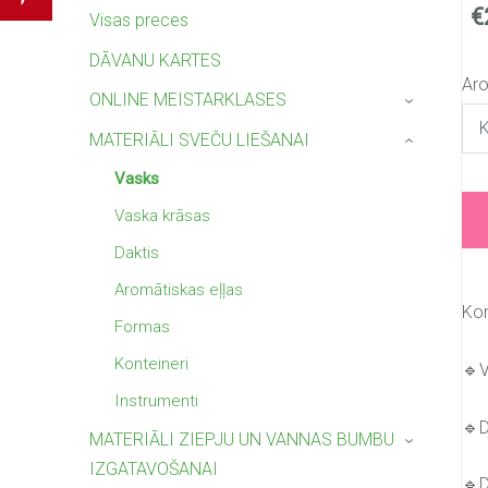
€
Visas preces
DĀVANU KARTES
Ar
ONLINE MEISTARKLASES
›
MATERIĀLI SVEČU LIEŠANAI
›
Vasks
Vaska krāsas
Daktis
Aromātiskas eļļas
Kom
Formas
Konteineri
🔹V
Instrumenti
🔹D
MATERIĀLI ZIEPJU UN VANNAS BUMBU
›
IZGATAVOŠANAI
🔹D