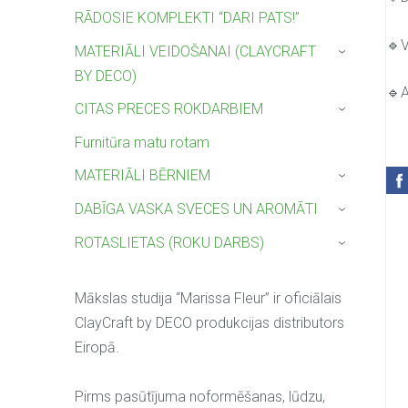
RĀDOSIE KOMPLEKTI “DARI PATS!”
🔹V
MATERIĀLI VEIDOŠANAI (CLAYCRAFT
›
BY DECO)
🔹A
CITAS PRECES ROKDARBIEM
›
Furnitūra matu rotam
MATERIĀLI BĒRNIEM
›
DABĪGA VASKA SVECES UN AROMĀTI
›
ROTASLIETAS (ROKU DARBS)
›
Mākslas studija “Marissa Fleur” ir oficiālais
ClayCraft by DECO produkcijas distributors
Eiropā.
Pirms pasūtījuma noformēšanas, lūdzu,