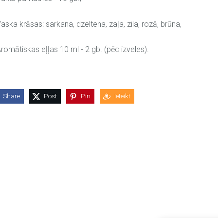
aska krāsas:
sarkana, dzeltena, zaļa, zila, rozā, brūna,
romātiskas eļļas 10 ml - 2 gb. (pēc izveles).
Share
Post
Pin
Ieteikt