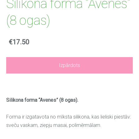
Silikona forma “Avenes”
(8 ogas)
€17.50
Izpārdots
Silikona forma “Avenes” (8 ogas).
Forma ir izgatavota no mīksta silikona, kas lieliski piestāv:
sveču vaskam, ziepju masai, polimērmālam.