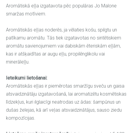
Aromātiskā eļļa izgatavota pēc populāras Jo Malone
smaržas motīviem.
Aromātiskās eļļas noderēs, ja vēlaties košu, spilgtu un
patīkamu aromātu. Tās tiek izgatavotas no sintētiskiem
aromātu savienojumiem vai dabiskām ēteriskām eļļām,
kas ir atšķaidītas ar augu eļļu, propilēnglikolu vai
minerāleļļu.
Ieteikumi lietošanai:
Aromātiskās eļļas ir piemērotas smaržīgu sveču un gaisa
atsvaidzinātāju izgatavošanā, lai aromatizētu kosmētiskas
līdzekļus, kuri ilglaicīgi neatrodas uz ādas: šampūnus un
dušas želejas, kā arī veļas atsvaidzinātājus, sauso ziedu
kompozīcijas.