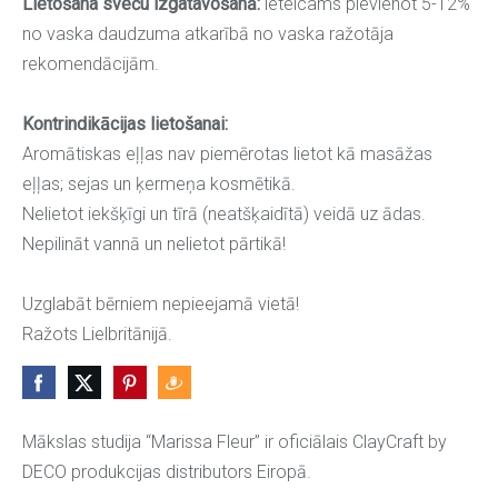
Lietošana sveču izgatavošanā:
ieteicams pievienot 5-12%
no vaska daudzuma atkarībā no vaska ražotāja
rekomendācijām.
Kontrindikācijas lietošanai:
Aromātiskas eļļas nav piemērotas lietot kā masāžas
eļļas; sejas un ķermeņa kosmētikā.
Nelietot iekšķīgi un tīrā (neatšķaidītā) veidā uz ādas.
Nepilināt vannā un nelietot pārtikā!
Uzglabāt bērniem nepieejamā vietā!
Ražots Lielbritānijā.
Mākslas studija “Marissa Fleur” ir oficiālais ClayCraft by
DECO produkcijas distributors Eiropā.