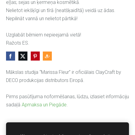
eļļas; sejas un ķermeņa kosmētikā.
Nelietot iekšķīgi un tīrā (neatšķaidītā) veidā uz ādas.
Nepilināt vannā un nelietot pārtikā!
Uzglabāt bērniem nepieejamā vietā!
Ražots ES.
Mākslas studija “Marissa Fleur” ir oficiālais ClayCraft by
DECO produkcijas distributors Eiropā.
Pirms pasūtījuma noformēšanas, lūdzu, izlasiet informāciju
sadaļā
Apmaksa un Piegāde
.
INTERNETA VEIKALS
Par veikalu