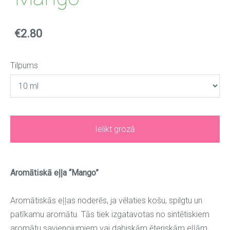
€2.80
Tilpums
Ielikt grozā
Aromātiskā eļļa “Mango”
Aromātiskās eļļas noderēs, ja vēlaties košu, spilgtu un
patīkamu aromātu. Tās tiek izgatavotas no sintētiskiem
aromātu savienojumiem vai dabiskām ēteriskām eļļām,