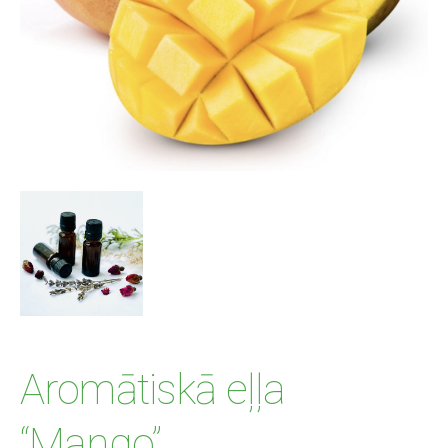
Aromātiskā eļļa
“Mango”