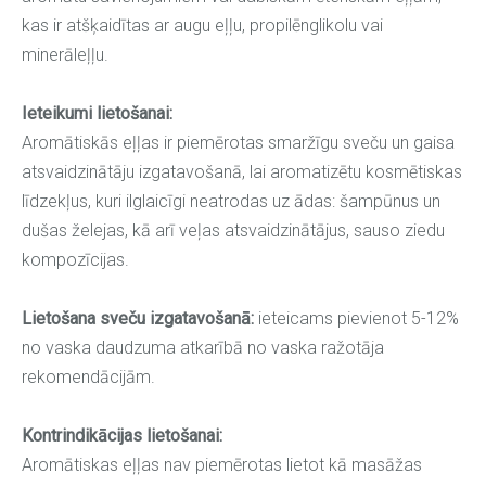
kas ir atšķaidītas ar augu eļļu, propilēnglikolu vai
minerāleļļu.
Ieteikumi lietošanai:
Aromātiskās eļļas ir piemērotas smaržīgu sveču un gaisa
atsvaidzinātāju izgatavošanā, lai aromatizētu kosmētiskas
līdzekļus, kuri ilglaicīgi neatrodas uz ādas: šampūnus un
dušas želejas, kā arī veļas atsvaidzinātājus, sauso ziedu
kompozīcijas.
Lietošana sveču izgatavošanā:
ieteicams pievienot 5-12%
no vaska daudzuma atkarībā no vaska ražotāja
rekomendācijām.
Kontrindikācijas lietošanai:
Aromātiskas eļļas nav piemērotas lietot kā masāžas