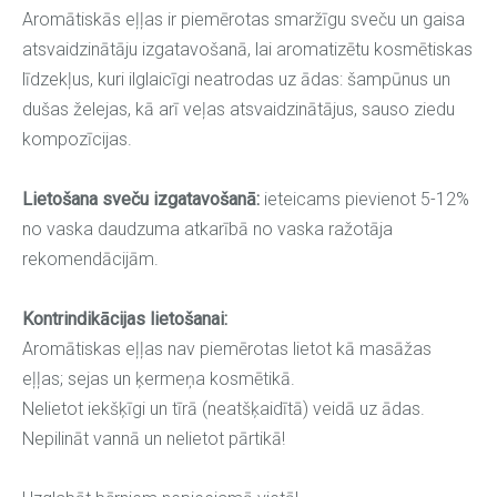
Aromātiskās eļļas ir piemērotas smaržīgu sveču un gaisa
atsvaidzinātāju izgatavošanā, lai aromatizētu kosmētiskas
līdzekļus, kuri ilglaicīgi neatrodas uz ādas: šampūnus un
dušas želejas, kā arī veļas atsvaidzinātājus, sauso ziedu
kompozīcijas.
Lietošana sveču izgatavošanā:
ieteicams pievienot 5-12%
no vaska daudzuma atkarībā no vaska ražotāja
rekomendācijām.
Kontrindikācijas lietošanai:
Aromātiskas eļļas nav piemērotas lietot kā masāžas
eļļas; sejas un ķermeņa kosmētikā.
Nelietot iekšķīgi un tīrā (neatšķaidītā) veidā uz ādas.
Nepilināt vannā un nelietot pārtikā!