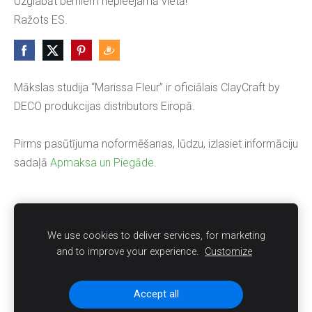
Uzglabāt bērniem nepieejamā vietā!
Ražots ES.
Mākslas studija “Marissa Fleur” ir oficiālais ClayCraft by
DECO produkcijas distributors Eiropā.
Pirms pasūtījuma noformēšanas, lūdzu, izlasiet informāciju
sadaļā
Apmaksa un Piegāde
.
INTERNETA VEIKALS
Par veikalu
Apmaksa un Piegāde
Privātuma politika
We use cookies to deliver services, for marketing
and to improve your experience.
Customize
Noteikumi
KONTAKTI
Sīkdatnes
Accept all