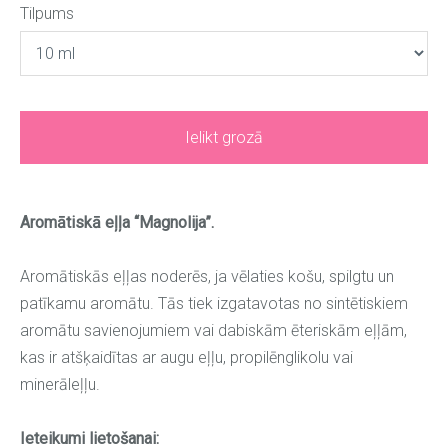
Tilpums
Ielikt grozā
Aromātiskā eļļa “Magnolija”.
Aromātiskās eļļas noderēs, ja vēlaties košu, spilgtu un
patīkamu aromātu. Tās tiek izgatavotas no sintētiskiem
aromātu savienojumiem vai dabiskām ēteriskām eļļām,
kas ir atšķaidītas ar augu eļļu, propilēnglikolu vai
minerāleļļu.
Ieteikumi lietošanai: