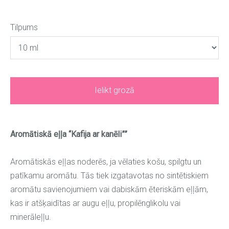
Tilpums
Ielikt grozā
Aromātiskā eļļa “Kafija ar kanēli””
Aromātiskās eļļas noderēs, ja vēlaties košu, spilgtu un
patīkamu aromātu. Tās tiek izgatavotas no sintētiskiem
aromātu savienojumiem vai dabiskām ēteriskām eļļām,
kas ir atšķaidītas ar augu eļļu, propilēnglikolu vai
minerāleļļu.