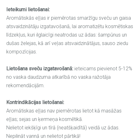
Ieteikumi lietošanai:
Aromātiskās eļļas ir piemērotas smaržīgu sveču un gaisa
atsvaidzinātāju izgatavošanā, lai aromatizētu kosmētiskas
līdzekļus, kuri ilglaicīgi neatrodas uz ādas: šampūnus un
dušas želejas, kā arī veļas atsvaidzinātājus, sauso ziedu
kompozīcijas.
Lietošana sveču izgatavošanā:
ieteicams pievienot 5-12%
no vaska daudzuma atkarībā no vaska ražotāja
rekomendācijām.
Kontrindikācijas lietošanai:
Aromātiskas eļļas nav piemērotas lietot kā masāžas
eļļas; sejas un ķermeņa kosmētikā.
Nelietot iekšķīgi un tīrā (neatšķaidītā) veidā uz ādas.
Nepilināt vannā un nelietot pārtikā!