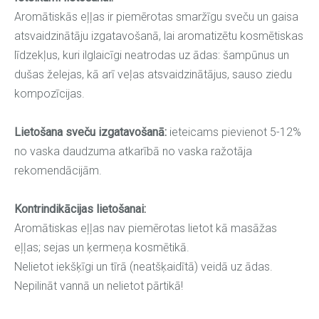
Aromātiskās eļļas ir piemērotas smaržīgu sveču un gaisa
atsvaidzinātāju izgatavošanā, lai aromatizētu kosmētiskas
līdzekļus, kuri ilglaicīgi neatrodas uz ādas: šampūnus un
dušas želejas, kā arī veļas atsvaidzinātājus, sauso ziedu
kompozīcijas.
Lietošana sveču izgatavošanā:
ieteicams pievienot 5-12%
no vaska daudzuma atkarībā no vaska ražotāja
rekomendācijām.
Kontrindikācijas lietošanai:
Aromātiskas eļļas nav piemērotas lietot kā masāžas
eļļas; sejas un ķermeņa kosmētikā.
Nelietot iekšķīgi un tīrā (neatšķaidītā) veidā uz ādas.
Nepilināt vannā un nelietot pārtikā!