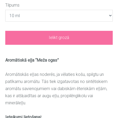
Tilpums
Ielikt grozā
Aromātiskā eļļa “Meža ogas”
Aromātiskās eļļas noderēs, ja vēlaties košu, spilgtu un
patīkamu aromātu. Tās tiek izgatavotas no sintētiskiem
aromātu savienojumiem vai dabiskām ēteriskām eļļām,
kas ir atšķaidītas ar augu eļļu, propilēnglikolu vai
minerāleļļu.
Ieteikumi lietošanai: