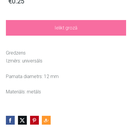
€0.25
Ielikt grozā
Gredzens
Izmērs: universāls
Pamata diametrs: 12 mm
Materiāls: metāls