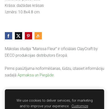
Krāsa: dažādas krāsas
Izmērs: 10.8x4.8 cm
Mākslas studija “Marissa Fleur” ir oficiālais ClayCraft by
DECO produkcijas distributors Eiropā.
Pirms pasūtījuma noformēšanas, lūdzu, izlasiet informāciju
sadaļā
Apmaksa un Piegāde
.
INTERNETA VEIKALS
Par veikalu
Apmaksa un Piegāde
Privātuma politika
We use cookies to deliver services, for marketing
and to improve your experience.
Customize