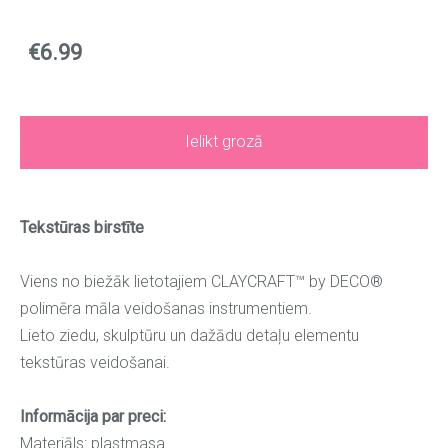
€6.99
Ielikt grozā
Tekstūras birstīte
Viens no biežāk lietotajiem CLAYCRAFT™ by DECO®
polimēra māla veidošanas instrumentiem.
Lieto ziedu, skulptūru un dažādu detaļu elementu
tekstūras veidošanai.
Informācija par preci:
Materiāls: plastmasa