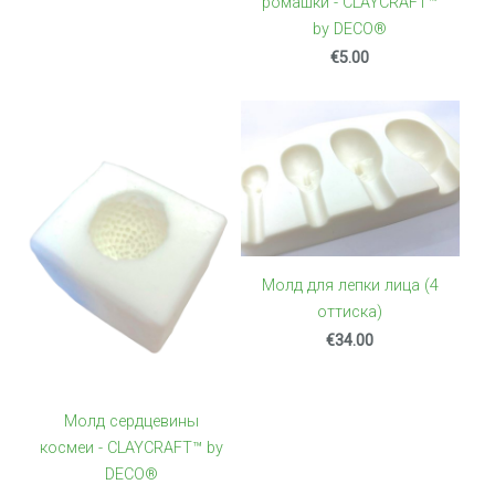
ромашки - CLAYCRAFT™
by DECO®
€5.00
Молд для лепки лица (4
оттиска)
€34.00
Молд сердцевины
космеи - CLAYCRAFT™ by
DECO®