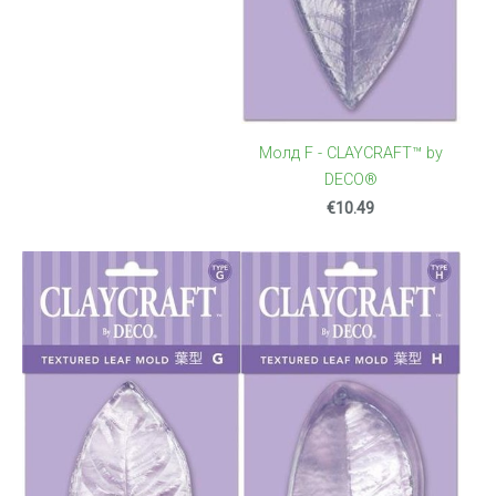
Молд F - CLAYCRAFT™ by
DECO®
€10.49