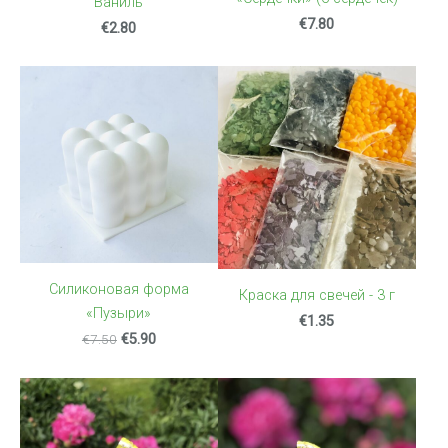
“Ваниль”
€7.80
€2.80
Силиконовая форма
Краска для свечей - 3 г
«Пузыри»
€1.35
€7.50
€5.90