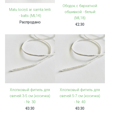
Ободок с бархатной
Matu lociņš ar samta lenti
обшивкой - белый
- balts (ML14)
(ML18)
Распродано
€2.30
Хлопковый фитиль для
Хлопковый фитиль для
свечей 3-5 см (косичка)
свечей 5-7 см (косичка)
- Nr. 30
- Nr. 40
€0.30
€0.30